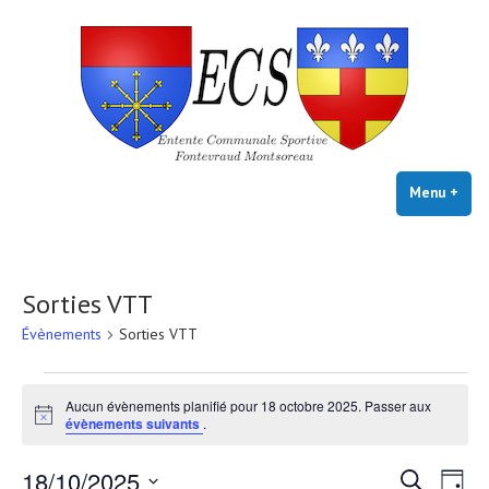
E.C.S. FONTEVRAUD-
Skip
Club VTT Loisirs
MONTSOREAU
to
content
Menu
+
exp
coll
Sorties VTT
Évènements
Sorties VTT
Évènements
Aucun évènements planifié pour 18 octobre 2025. Passer aux
for
Notice
évènements suivants
.
18
Reche
Na
18/10/2025
Recherche