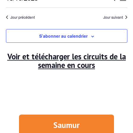
Jour
octobre
de
Sélectionnez
et
une
vu
2025
Jour précédent
Jour suivant
navig
date.
Év
de
S’abonner au calendrier
vues
Évèn
Voir et télécharger les circuits de la
semaine en cours
Saumur