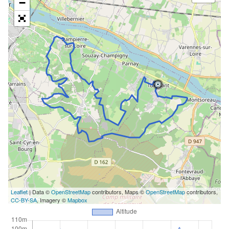
−
Leaflet
| Data ©
OpenStreetMap
contributors, Maps ©
OpenStreetMap
contributors,
CC-BY-SA
, Imagery ©
Mapbox