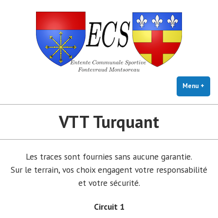
E.C.S. FONTEVRAUD-
Skip
Club VTT Loisirs
MONTSOREAU
to
content
Menu
+
exp
coll
VTT Turquant
Les traces sont fournies sans aucune garantie.
Sur le terrain, vos choix engagent votre responsabilité
et votre sécurité.
Circuit 1