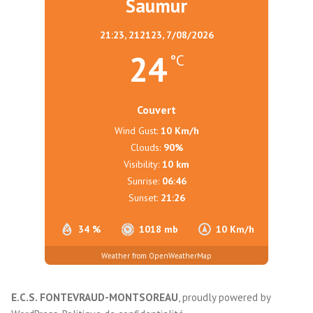
Saumur
21:23,
212123, 7/08/2026
24
°C
Couvert
Wind Gust:
10 Km/h
Clouds:
90%
Visibility:
10 km
Sunrise:
06:46
Sunset:
21:26
34 %
1018 mb
10 Km/h
Weather from OpenWeatherMap
E.C.S. FONTEVRAUD-MONTSOREAU
,
proudly powered by