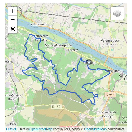
+
−
Leaflet
| Data ©
OpenStreetMap
contributors, Maps ©
OpenStreetMap
contributors,