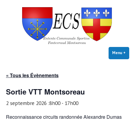
E.C.S. FONTEVRAUD-
Skip
Club VTT Loisirs
MONTSOREAU
to
content
Menu
+
exp
coll
« Tous les Évènements
Sortie VTT Montsoreau
2 septembre 2026 :8h00
-
17h00
Reconnaissance circuits randonnée Alexandre Dumas