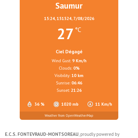
Saumur
15:24,
151524, 7/08/2026
27
°C
Ciel Dégagé
Wind Gust:
9 Km/h
Clouds:
0%
Visibility:
10 km
Sunrise:
06:46
Sunset:
21:26
36 %
1020 mb
11 Km/h
Weather from OpenWeatherMap
E.C.S. FONTEVRAUD-MONTSOREAU
,
proudly powered by