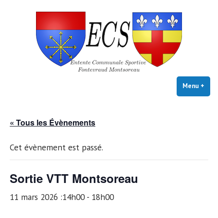
E.C.S. FONTEVRAUD-
Skip
Club VTT Loisirs
MONTSOREAU
to
content
Menu
+
exp
coll
« Tous les Évènements
Cet évènement est passé.
Sortie VTT Montsoreau
11 mars 2026 :14h00
-
18h00