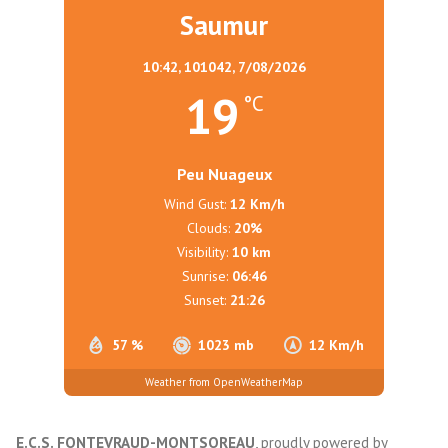
Saumur
10:42,
101042, 7/08/2026
19
°C
Peu Nuageux
Wind Gust:
12 Km/h
Clouds:
20%
Visibility:
10 km
Sunrise:
06:46
Sunset:
21:26
57 %
1023 mb
12 Km/h
Weather from OpenWeatherMap
E.C.S. FONTEVRAUD-MONTSOREAU
,
proudly powered by